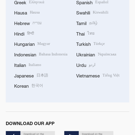
Ελληνικά
Español
Greek
Spanish
Hausa
Kiswahili
Hausa
Swahili
עברית
தமிழ்
Hebrew
Tamil
हिन्दी
ไทย
Hindi
Thai
Magyar
Türkçe
Hungarian
Turkish
Bahasa Indonesia
Українська
Indonesian
Ukrainian
Italiano
اردو
Italian
Urdu
日本語
Tiếng Việt
Japanese
Vietnamese
한국어
Korean
DOWNLOAD OUR APP