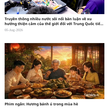
Truyền thông nhiều nước sôi nổi bàn luận về xu
hướng thiện cảm của thế giới đối với Trung Quốc tiếp
tục gia tăng
05-Aug-2026
Phim ngắn: Hương bánh ú trong mùa hè