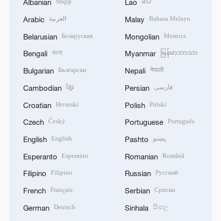
Shqip
ລາວ
Albanian
Lao
العربية
Bahasa Melayu
Arabic
Malay
Беларуская
Монгол
Belarusian
Mongolian
বাংলা
မြန်မာဘာသာ
Bengali
Myanmar
Български
नेपाली
Bulgarian
Nepali
ខ្មែរ
فارسی
Cambodian
Persian
Hrvatski
Polski
Croatian
Polish
Český
Português
Czech
Portuguese
English
پښتو
English
Pashto
Esperanto
Română
Esperanto
Romanian
Filipino
Русский
Filipino
Russian
Français
Српски
French
Serbian
Deutsch
සිංහල
German
Sinhala