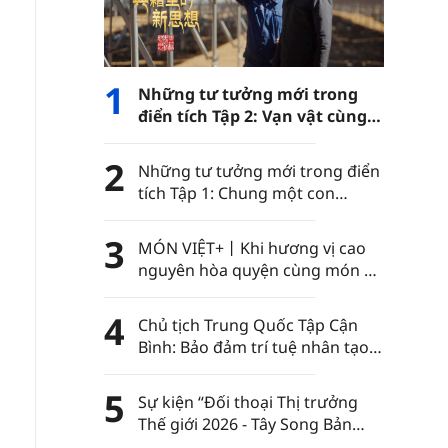
1
Những tư tưởng mới trong
điển tích Tập 2: Vạn vật cùng
phát triển
2
Những tư tưởng mới trong điển
tích Tập 1: Chung một con
đường
3
MÓN VIỆT+丨Khi hương vị cao
nguyên hòa quyện cùng món ăn
Việt Nam……
4
Chủ tịch Trung Quốc Tập Cận
Bình: Bảo đảm trí tuệ nhân tạo
luôn nằm trong sự kiểm soát
của nhân loại
5
Sự kiện “Đối thoại Thị trưởng
Thế giới 2026 - Tây Song Bản
Nạp” diễn ra tại châu tự trị dân