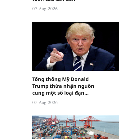
07-Aug-2026
Tổng thống Mỹ Donald
Trump thừa nhận nguồn
cung một số loại đạn
dược đang "tương đối
07-Aug-2026
căng thẳng"