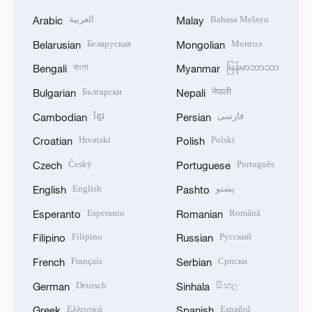
العربية
Bahasa Melayu
Arabic
Malay
Беларуская
Монгол
Belarusian
Mongolian
বাংলা
မြန်မာဘာသာ
Bengali
Myanmar
Български
नेपाली
Bulgarian
Nepali
ខ្មែរ
فارسی
Cambodian
Persian
Hrvatski
Polski
Croatian
Polish
Český
Português
Czech
Portuguese
English
پښتو
English
Pashto
Esperanto
Română
Esperanto
Romanian
Filipino
Русский
Filipino
Russian
Français
Српски
French
Serbian
Deutsch
සිංහල
German
Sinhala
Ελληνικά
Español
Greek
Spanish