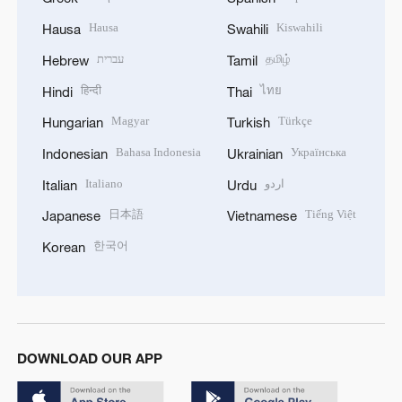
Hausa
Kiswahili
Hausa
Swahili
עברית
தமிழ்
Hebrew
Tamil
हिन्दी
ไทย
Hindi
Thai
Magyar
Türkçe
Hungarian
Turkish
Bahasa Indonesia
Українська
Indonesian
Ukrainian
Italiano
اردو
Italian
Urdu
日本語
Tiếng Việt
Japanese
Vietnamese
한국어
Korean
DOWNLOAD OUR APP