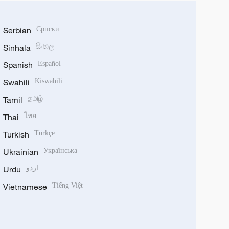
Serbian
Српски
Sinhala
සිංහල
Spanish
Español
Swahili
Kiswahili
Tamil
தமிழ்
Thai
ไทย
Turkish
Türkçe
Ukrainian
Українська
Urdu
اردو
Vietnamese
Tiếng Việt