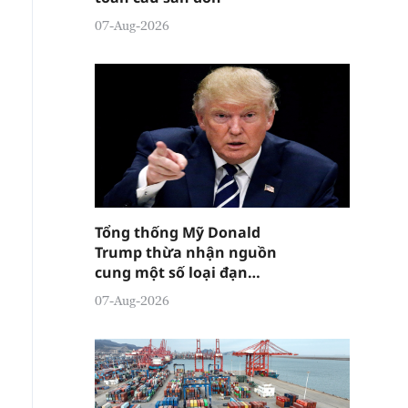
07-Aug-2026
Tổng thống Mỹ Donald
Trump thừa nhận nguồn
cung một số loại đạn
dược đang "tương đối
07-Aug-2026
căng thẳng"