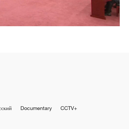
сский
Documentary
CCTV+