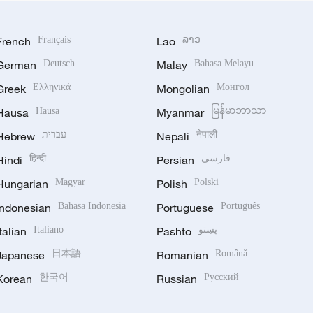
French
Français
Lao
ລາວ
German
Deutsch
Malay
Bahasa Melayu
Greek
Ελληνικά
Mongolian
Монгол
Hausa
Hausa
Myanmar
မြန်မာဘာသာ
Hebrew
עברית
Nepali
नेपाली
Hindi
हिन्दी
Persian
فارسی
Hungarian
Magyar
Polish
Polski
Indonesian
Bahasa Indonesia
Portuguese
Português
Italian
Italiano
Pashto
پښتو
Japanese
日本語
Romanian
Română
Korean
한국어
Russian
Русский