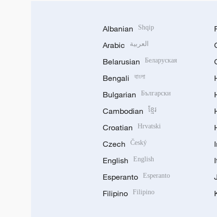
Albanian
Shqip
Arabic
العربية
Belarusian
Беларуская
Bengali
বাংলা
Bulgarian
Български
Cambodian
ខ្មែរ
Croatian
Hrvatski
Czech
Český
English
English
Esperanto
Esperanto
Filipino
Filipino