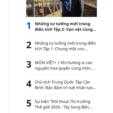
1
Những tư tưởng mới trong
điển tích Tập 2: Vạn vật cùng
phát triển
2
Những tư tưởng mới trong điển
tích Tập 1: Chung một con
đường
3
MÓN VIỆT+丨Khi hương vị cao
nguyên hòa quyện cùng món ăn
Việt Nam……
4
Chủ tịch Trung Quốc Tập Cận
Bình: Bảo đảm trí tuệ nhân tạo
luôn nằm trong sự kiểm soát
của nhân loại
5
Sự kiện “Đối thoại Thị trưởng
Thế giới 2026 - Tây Song Bản
Nạp” diễn ra tại châu tự trị dân