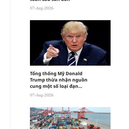
07-Aug-2026
Tổng thống Mỹ Donald
Trump thừa nhận nguồn
cung một số loại đạn
dược đang "tương đối
07-Aug-2026
căng thẳng"