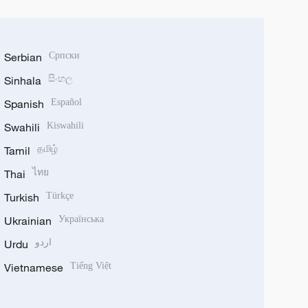
Serbian
Српски
Sinhala
සිංහල
Spanish
Español
Swahili
Kiswahili
Tamil
தமிழ்
Thai
ไทย
Turkish
Türkçe
Ukrainian
Українська
Urdu
اردو
Vietnamese
Tiếng Việt