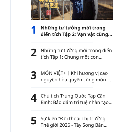
1
Những tư tưởng mới trong
điển tích Tập 2: Vạn vật cùng
phát triển
2
Những tư tưởng mới trong điển
tích Tập 1: Chung một con
đường
3
MÓN VIỆT+丨Khi hương vị cao
nguyên hòa quyện cùng món ăn
Việt Nam……
4
Chủ tịch Trung Quốc Tập Cận
Bình: Bảo đảm trí tuệ nhân tạo
luôn nằm trong sự kiểm soát
của nhân loại
5
Sự kiện “Đối thoại Thị trưởng
Thế giới 2026 - Tây Song Bản
Nạp” diễn ra tại châu tự trị dân