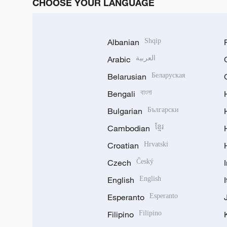
CHOOSE YOUR LANGUAGE
Albanian
Shqip
Arabic
العربية
Belarusian
Беларуская
Bengali
বাংলা
Bulgarian
Български
Cambodian
ខ្មែរ
Croatian
Hrvatski
Czech
Český
English
English
Esperanto
Esperanto
Filipino
Filipino