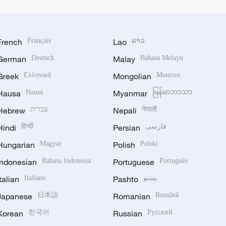
French
Français
Lao
ລາວ
German
Deutsch
Malay
Bahasa Melayu
Greek
Ελληνικά
Mongolian
Монгол
Hausa
Hausa
Myanmar
မြန်မာဘာသာ
Hebrew
עברית
Nepali
नेपाली
Hindi
हिन्दी
Persian
فارسی
Hungarian
Magyar
Polish
Polski
Indonesian
Bahasa Indonesia
Portuguese
Português
Italian
Italiano
Pashto
پښتو
Japanese
日本語
Romanian
Română
Korean
한국어
Russian
Русский