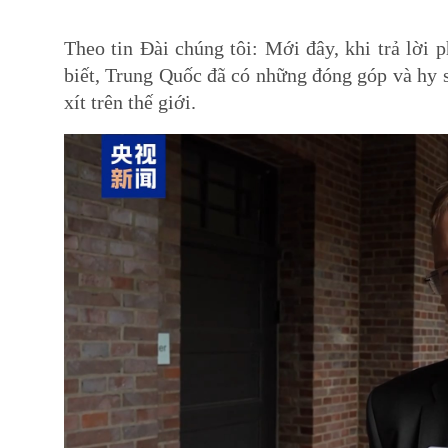
Theo tin Đài chúng tôi: Mới đây, khi trả lời
biết, Trung Quốc đã có những đóng góp và hy s
xít trên thế giới.