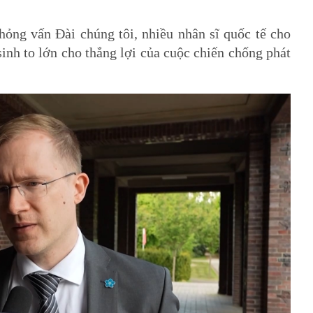
 phỏng vấn Đài chúng tôi, nhiều nhân sĩ quốc tế cho
inh to lớn cho thắng lợi của cuộc chiến chống phát