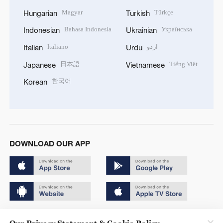
Magyar
Türkçe
Hungarian
Turkish
Bahasa Indonesia
Українська
Indonesian
Ukrainian
Italiano
اردو
Italian
Urdu
日本語
Tiếng Việt
Japanese
Vietnamese
한국어
Korean
DOWNLOAD OUR APP
Copyright © 2024 CGTN.
Our Privacy Statement & Cookie Policy