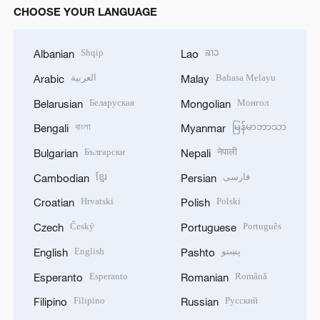
CHOOSE YOUR LANGUAGE
Shqip
ລາວ
Albanian
Lao
العربية
Bahasa Melayu
Arabic
Malay
Беларуская
Монгол
Belarusian
Mongolian
বাংলা
မြန်မာဘာသာ
Bengali
Myanmar
Български
नेपाली
Bulgarian
Nepali
ខ្មែរ
فارسی
Cambodian
Persian
Hrvatski
Polski
Croatian
Polish
Český
Português
Czech
Portuguese
English
پښتو
English
Pashto
Esperanto
Română
Esperanto
Romanian
Filipino
Русский
Filipino
Russian