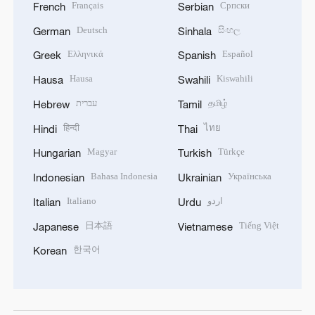
Français
Српски
French
Serbian
Deutsch
සිංහල
German
Sinhala
Ελληνικά
Español
Greek
Spanish
Hausa
Kiswahili
Hausa
Swahili
עברית
தமிழ்
Hebrew
Tamil
हिन्दी
ไทย
Hindi
Thai
Magyar
Türkçe
Hungarian
Turkish
Bahasa Indonesia
Українська
Indonesian
Ukrainian
Italiano
اردو
Italian
Urdu
日本語
Tiếng Việt
Japanese
Vietnamese
한국어
Korean