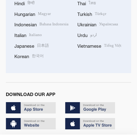
हिन्दी
ไทย
Hindi
Thai
Magyar
Türkçe
Hungarian
Turkish
Bahasa Indonesia
Українська
Indonesian
Ukrainian
Italiano
اردو
Italian
Urdu
日本語
Tiếng Việt
Japanese
Vietnamese
한국어
Korean
DOWNLOAD OUR APP