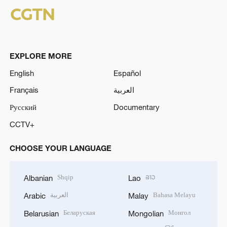
EXPLORE MORE
English
Español
Français
العربية
Русский
Documentary
CCTV+
CHOOSE YOUR LANGUAGE
Shqip
ລາວ
Albanian
Lao
العربية
Bahasa Melayu
Arabic
Malay
Беларуская
Монгол
Belarusian
Mongolian