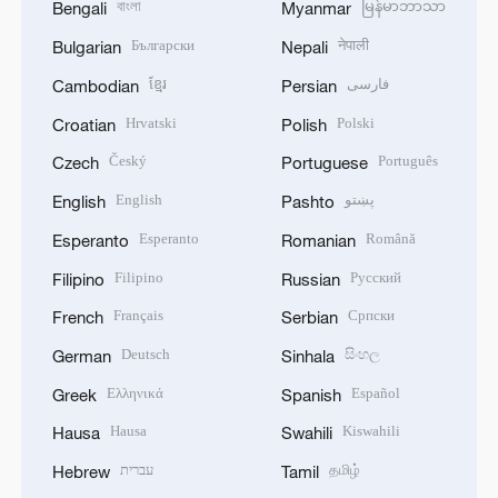
বাংলা
မြန်မာဘာသာ
Bengali
Myanmar
Български
नेपाली
Bulgarian
Nepali
ខ្មែរ
فارسی
Cambodian
Persian
Hrvatski
Polski
Croatian
Polish
Český
Português
Czech
Portuguese
English
پښتو
English
Pashto
Esperanto
Română
Esperanto
Romanian
Filipino
Русский
Filipino
Russian
Français
Српски
French
Serbian
Deutsch
සිංහල
German
Sinhala
Ελληνικά
Español
Greek
Spanish
Hausa
Kiswahili
Hausa
Swahili
עברית
தமிழ்
Hebrew
Tamil