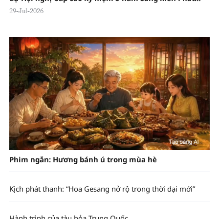
triển Toàn cầu
29-Jul-2026
Phim ngắn: Hương bánh ú trong mùa hè
Kịch phát thanh: “Hoa Gesang nở rộ trong thời đại mới”
Hành trình của tàu hỏa Trung Quốc