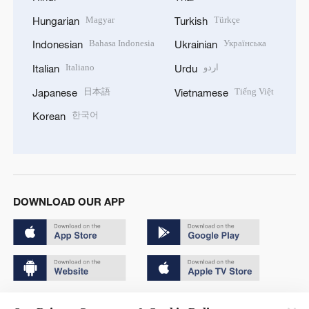
Magyar
Türkçe
Hungarian
Turkish
Bahasa Indonesia
Українська
Indonesian
Ukrainian
Italiano
اردو
Italian
Urdu
日本語
Tiếng Việt
Japanese
Vietnamese
한국어
Korean
DOWNLOAD OUR APP
Copyright © 2024 CGTN.