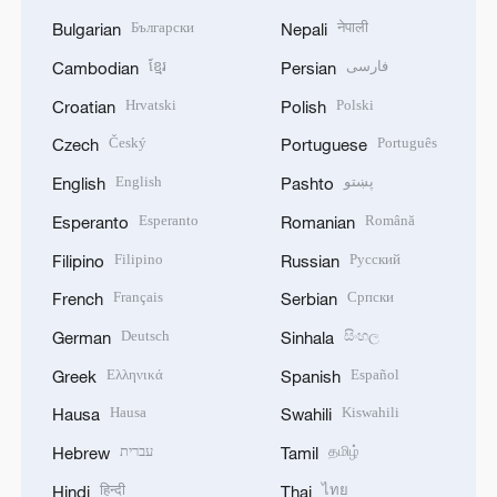
Български
नेपाली
Bulgarian
Nepali
ខ្មែរ
فارسی
Cambodian
Persian
Hrvatski
Polski
Croatian
Polish
Český
Português
Czech
Portuguese
English
پښتو
English
Pashto
Esperanto
Română
Esperanto
Romanian
Filipino
Русский
Filipino
Russian
Français
Српски
French
Serbian
Deutsch
සිංහල
German
Sinhala
Ελληνικά
Español
Greek
Spanish
Hausa
Kiswahili
Hausa
Swahili
עברית
தமிழ்
Hebrew
Tamil
हिन्दी
ไทย
Hindi
Thai