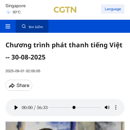
Singapore
Language
30°C
London
18°C
tìm kiếm
Nairobi
22°C
Chương trình phát thanh tiếng Việt
-- 30-08-2025
2025-09-01 02:00:05
Share
00:00
/
56:33