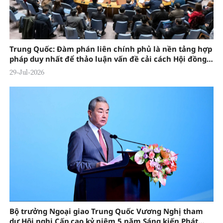
Trung Quốc: Đàm phán liên chính phủ là nền tảng hợp
pháp duy nhất để thảo luận vấn đề cải cách Hội đồng
Bảo an Liên Hợp Quốc
29-Jul-2026
Bộ trưởng Ngoại giao Trung Quốc Vương Nghị tham
dự Hội nghị Cấp cao kỷ niệm 5 năm Sáng kiến Phát