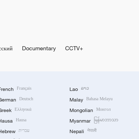
сский
Documentary
CCTV+
French
Français
Lao
ລາວ
German
Deutsch
Malay
Bahasa Melayu
Greek
Ελληνικά
Mongolian
Монгол
Hausa
Hausa
Myanmar
မြန်မာဘာသာ
Hebrew
עברית
Nepali
नेपाली