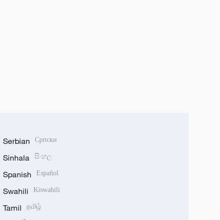
Serbian
Српски
Sinhala
සිංහල
Spanish
Español
Swahili
Kiswahili
Tamil
தமிழ்