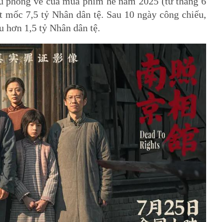
hu phòng vé của mùa phim hè năm 2025 (từ tháng 6
t mốc 7,5 tỷ Nhân dân tệ. Sau 10 ngày công chiếu,
 hơn 1,5 tỷ Nhân dân tệ.