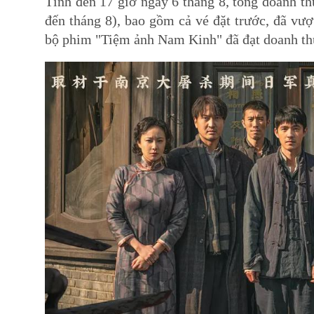
Tính đến 17 giờ ngày 6 tháng 8, tổng doanh t
đến tháng 8), bao gồm cả vé đặt trước, đã vượ
bộ phim "Tiệm ảnh Nam Kinh" đã đạt doanh thu