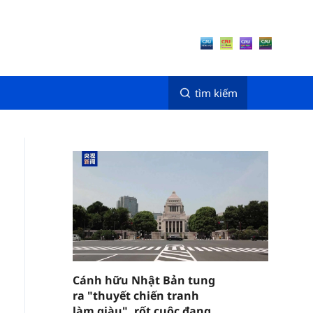
tìm kiếm
Cánh hữu Nhật Bản tung
ra "thuyết chiến tranh
làm giàu", rốt cuộc đang