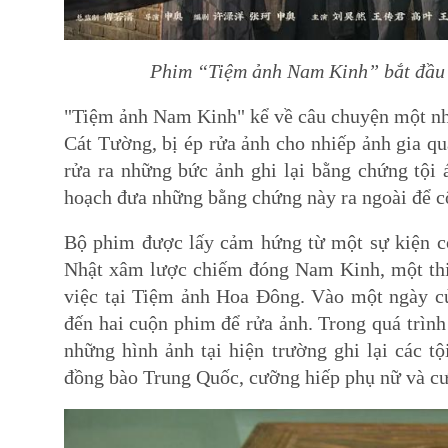
Phim “Tiệm ảnh Nam Kinh” bắt đầu c
"Tiệm ảnh Nam Kinh" kể về câu chuyện một nh
Cát Tường, bị ép rửa ảnh cho nhiếp ảnh gia q
rửa ra những bức ảnh ghi lại bằng chứng tội 
hoạch đưa những bằng chứng này ra ngoài để c
Bộ phim được lấy cảm hứng từ một sự kiện có
Nhật xâm lược chiếm đóng Nam Kinh, một thiế
việc tại Tiệm ảnh Hoa Đông. Vào một ngày c
đến hai cuộn phim để rửa ảnh. Trong quá trình
những hình ảnh tại hiện trường ghi lại các t
đồng bào Trung Quốc, cưỡng hiếp phụ nữ và c