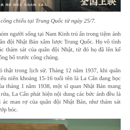
ông chiếu tại Trung Quốc từ ngày 25/7.
óm người sống tại Nam Kinh trú ẩn trong tiệm ảnh
uân đội Nhật Bản xâm lược Trung Quốc. Họ vô tình
ác thảm sát của quân đội Nhật, từ đó họ đã lên kế
ông bố trước công chúng.
 thật trong lịch sử. Tháng 12 năm 1937, khi quân
u niên khoảng 15-16 tuổi tên là La Cẩn đang học
ủa tháng 1 năm 1938, một sĩ quan Nhật Bản mang
 rửa, La Cẩn phát hiện nội dung các bức ảnh đều là
ội ác man rợ của quân đội Nhật Bản, như thảm sát
ướp bóc.