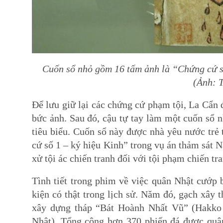
Cuốn sổ nhỏ gồm 16 tấm ảnh là “Chứng cứ 
(Ảnh: 
Để lưu giữ lại các chứng cứ phạm tội, La Cẩn
bức ảnh. Sau đó, cậu tự tay làm một cuốn sổ n
tiêu biểu. Cuốn sổ này được nhà yêu nước trẻ 
cứ số 1 – ký hiệu Kinh” trong vụ án thảm sát N
xử tội ác chiến tranh đối với tội phạm chiến t
Tình tiết trong phim về việc quân Nhật cướp 
kiện có thật trong lịch sử. Năm đó, gạch xây
xây dựng tháp “Bát Hoành Nhất Vũ” (Hakko 
Nhật). Tổng cộng hơn 370 phiến đá được quân