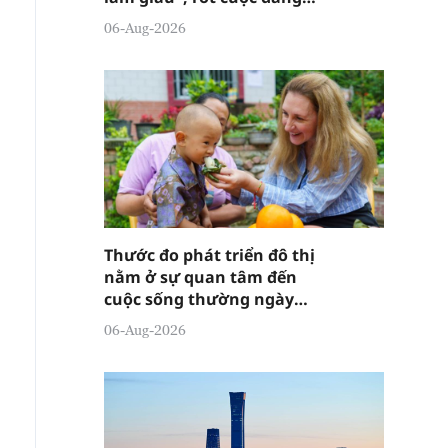
đánh lừa ai?
06-Aug-2026
Thước đo phát triển đô thị
nằm ở sự quan tâm đến
cuộc sống thường ngày
của người dân
06-Aug-2026