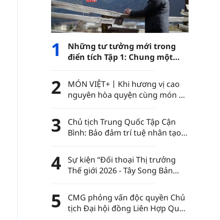
1
Những tư tưởng mới trong
điển tích Tập 1: Chung một
con đường
2
MÓN VIỆT+丨Khi hương vị cao
nguyên hòa quyện cùng món ăn
Việt Nam……
3
Chủ tịch Trung Quốc Tập Cận
Bình: Bảo đảm trí tuệ nhân tạo
luôn nằm trong sự kiểm soát
của nhân loại
4
Sự kiện “Đối thoại Thị trưởng
Thế giới 2026 - Tây Song Bản
Nạp” diễn ra tại châu tự trị dân
tộc Thái Tây Song Bản Nạp, tỉnh
5
CMG phỏng vấn độc quyền Chủ
Vân Nam, Trung Quốc
tịch Đại hội đồng Liên Hợp Quốc
khóa 80