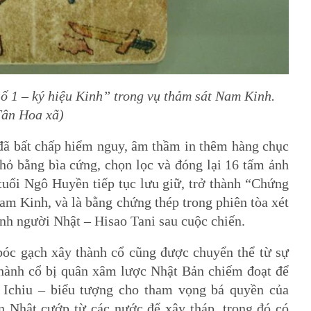
số 1 – ký hiệu Kinh” trong vụ thảm sát Nam Kinh.
Tân Hoa xã)
 đã bất chấp hiểm nguy, âm thầm in thêm hàng chục
hỏ bằng bìa cứng, chọn lọc và đóng lại 16 tấm ảnh
tuổi Ngô Huyền tiếp tục lưu giữ, trở thành “Chứng
am Kinh, và là bằng chứng thép trong phiên tòa xét
ranh người Nhật – Hisao Tani sau cuộc chiến.
bóc gạch xây thành cổ cũng được chuyển thể từ sự
 thành cổ bị quân xâm lược Nhật Bản chiếm đoạt để
Ichiu – biểu tượng cho tham vọng bá quyền của
 Nhật cướp từ các nước để xây tháp, trong đó có