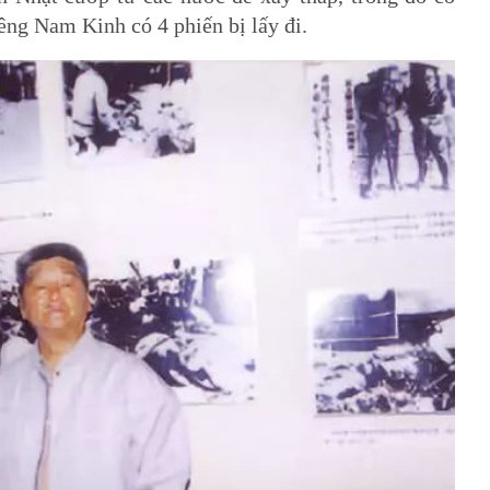
êng Nam Kinh có 4 phiến bị lấy đi.