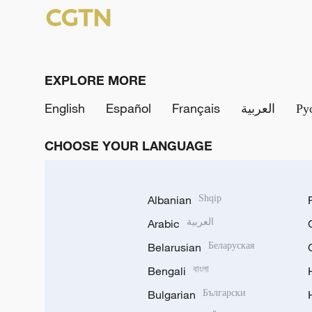
EXPLORE MORE
English
Español
Français
العربية
Ру
CHOOSE YOUR LANGUAGE
Albanian
Shqip
Arabic
العربية
Belarusian
Беларуская
Bengali
বাংলা
Bulgarian
Български