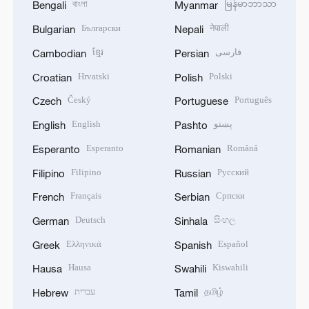
বাংলা
မြန်မာဘာသာ
Bengali
Myanmar
Български
नेपाली
Bulgarian
Nepali
ខ្មែរ
فارسی
Cambodian
Persian
Hrvatski
Polski
Croatian
Polish
Český
Português
Czech
Portuguese
English
پښتو
English
Pashto
Esperanto
Română
Esperanto
Romanian
Filipino
Русский
Filipino
Russian
Français
Српски
French
Serbian
Deutsch
සිංහල
German
Sinhala
Ελληνικά
Español
Greek
Spanish
Hausa
Kiswahili
Hausa
Swahili
עברית
தமிழ்
Hebrew
Tamil