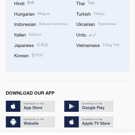
हिन्दी
ไทย
Hindi
Thai
Magyar
Türkçe
Hungarian
Turkish
Bahasa Indonesia
Українська
Indonesian
Ukrainian
Italiano
اردو
Italian
Urdu
日本語
Tiếng Việt
Japanese
Vietnamese
한국어
Korean
DOWNLOAD OUR APP