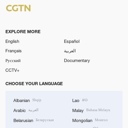
EXPLORE MORE
English
Español
Français
العربية
Русский
Documentary
CCTV+
CHOOSE YOUR LANGUAGE
Shqip
ລາວ
Albanian
Lao
العربية
Bahasa Melayu
Arabic
Malay
Беларуская
Монгол
Belarusian
Mongolian