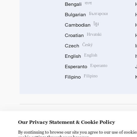
Bengali
বাংলা
Bulgarian
Български
Cambodian
ខ្មែរ
Croatian
Hrvatski
Czech
Český
English
English
Esperanto
Esperanto
Filipino
Filipino
DOWNLOAD OUR APP
Our Privacy Statement & Cookie Policy
By continuing to browse our site you agree to our use of cooki