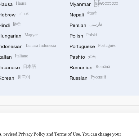
Hausa
Hausa
Myanmar
မြန်မာဘာသာ
Hebrew
עברית
Nepali
नेपाली
Hindi
हिन्दी
Persian
فارسی
Hungarian
Magyar
Polish
Polski
Indonesian
Bahasa Indonesia
Portuguese
Português
Italian
Italiano
Pashto
پښتو
Japanese
日本語
Romanian
Română
Korean
한국어
Russian
Русский
es, revised Privacy Policy and Terms of Use. You can change your