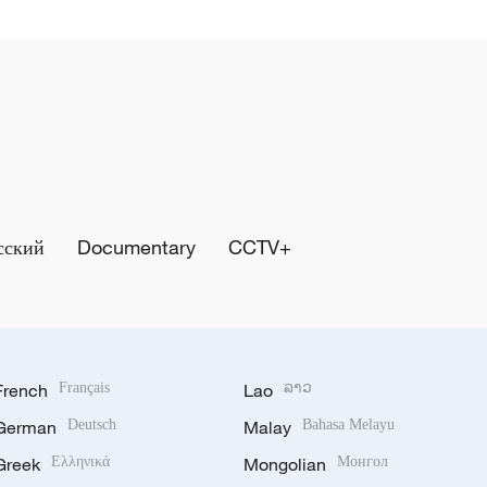
сский
Documentary
CCTV+
French
Français
Lao
ລາວ
German
Deutsch
Malay
Bahasa Melayu
Greek
Ελληνικά
Mongolian
Монгол