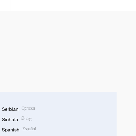
tộc Thái Tây Song Bản Nạp, tỉnh
Vân Nam, Trung Quốc
Serbian
Српски
Sinhala
සිංහල
Spanish
Español