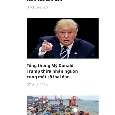
07-Aug-2026
Tổng thống Mỹ Donald
Trump thừa nhận nguồn
cung một số loại đạn
dược đang "tương đối
07-Aug-2026
căng thẳng"