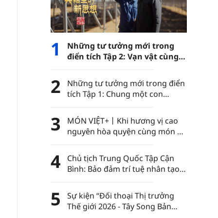
1
Những tư tưởng mới trong
điển tích Tập 2: Vạn vật cùng
phát triển
2
Những tư tưởng mới trong điển
tích Tập 1: Chung một con
đường
3
MÓN VIỆT+丨Khi hương vị cao
nguyên hòa quyện cùng món ăn
Việt Nam……
4
Chủ tịch Trung Quốc Tập Cận
Bình: Bảo đảm trí tuệ nhân tạo
luôn nằm trong sự kiểm soát
của nhân loại
5
Sự kiện “Đối thoại Thị trưởng
Thế giới 2026 - Tây Song Bản
Nạp” diễn ra tại châu tự trị dân