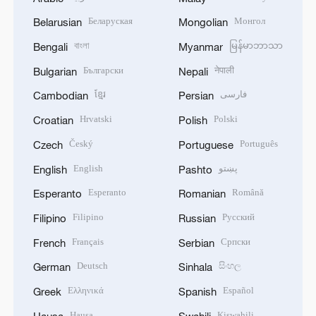
Беларуская
Монгол
Belarusian
Mongolian
বাংলা
မြန်မာဘာသာ
Bengali
Myanmar
Български
नेपाली
Bulgarian
Nepali
ខ្មែរ
فارسی
Cambodian
Persian
Hrvatski
Polski
Croatian
Polish
Český
Português
Czech
Portuguese
English
پښتو
English
Pashto
Esperanto
Română
Esperanto
Romanian
Filipino
Русский
Filipino
Russian
Français
Српски
French
Serbian
Deutsch
සිංහල
German
Sinhala
Ελληνικά
Español
Greek
Spanish
Hausa
Kiswahili
Hausa
Swahili