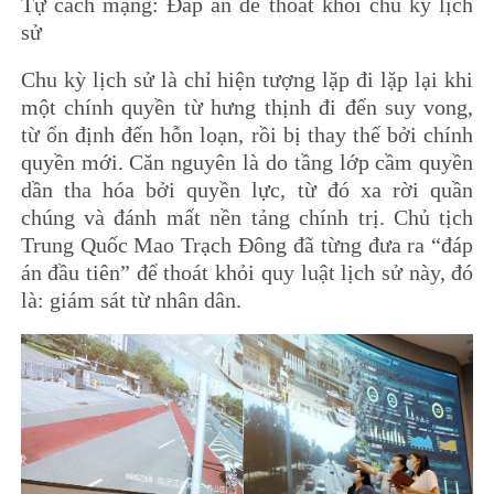
Tự cách mạng: Đáp án để thoát khỏi chu kỳ lịch
sử
Chu kỳ lịch sử là chỉ hiện tượng lặp đi lặp lại khi
một chính quyền từ hưng thịnh đi đến suy vong,
từ ổn định đến hỗn loạn, rồi bị thay thế bởi chính
quyền mới. Căn nguyên là do tầng lớp cầm quyền
dần tha hóa bởi quyền lực, từ đó xa rời quần
chúng và đánh mất nền tảng chính trị. Chủ tịch
Trung Quốc Mao Trạch Đông đã từng đưa ra “đáp
án đầu tiên” để thoát khỏi quy luật lịch sử này, đó
là: giám sát từ nhân dân.