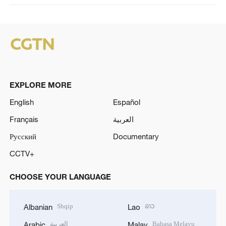
EXPLORE MORE
English
Español
Français
العربية
Русский
Documentary
CCTV+
CHOOSE YOUR LANGUAGE
Shqip
ລາວ
Albanian
Lao
العربية
Bahasa Melayu
Arabic
Malay