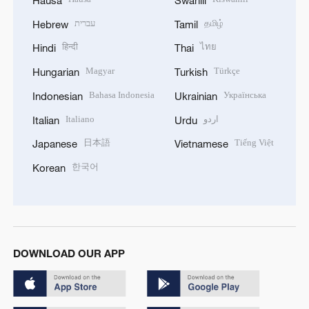
עברית
தமிழ்
Hebrew
Tamil
हिन्दी
ไทย
Hindi
Thai
Magyar
Türkçe
Hungarian
Turkish
Bahasa Indonesia
Українська
Indonesian
Ukrainian
Italiano
اردو
Italian
Urdu
日本語
Tiếng Việt
Japanese
Vietnamese
한국어
Korean
DOWNLOAD OUR APP