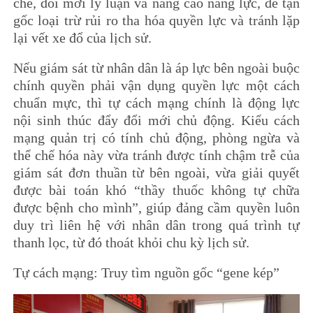
chế, đổi mới lý luận và nâng cao năng lực, để tận
gốc loại trừ rủi ro tha hóa quyền lực và tránh lặp
lại vết xe đổ của lịch sử.
Nếu giám sát từ nhân dân là áp lực bên ngoài buộc
chính quyền phải vận dụng quyền lực một cách
chuẩn mực, thì tự cách mạng chính là động lực
nội sinh thúc đẩy đổi mới chủ động. Kiểu cách
mạng quản trị có tính chủ động, phòng ngừa và
thể chế hóa này vừa tránh được tính chậm trễ của
giám sát đơn thuần từ bên ngoài, vừa giải quyết
được bài toán khó “thầy thuốc không tự chữa
được bệnh cho mình”, giúp đảng cầm quyền luôn
duy trì liên hệ với nhân dân trong quá trình tự
thanh lọc, từ đó thoát khỏi chu kỳ lịch sử.
Tự cách mạng: Truy tìm nguồn gốc “gene kép”