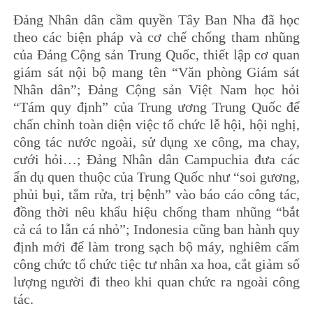
Đảng Nhân dân cầm quyền Tây Ban Nha đã học
theo các biện pháp và cơ chế chống tham nhũng
của Đảng Cộng sản Trung Quốc, thiết lập cơ quan
giám sát nội bộ mang tên “Văn phòng Giám sát
Nhân dân”; Đảng Cộng sản Việt Nam học hỏi
“Tám quy định” của Trung ương Trung Quốc để
chấn chỉnh toàn diện việc tổ chức lễ hội, hội nghị,
công tác nước ngoài, sử dụng xe công, ma chay,
cưới hỏi…; Đảng Nhân dân Campuchia đưa các
ẩn dụ quen thuộc của Trung Quốc như “soi gương,
phủi bụi, tắm rửa, trị bệnh” vào báo cáo công tác,
đồng thời nêu khẩu hiệu chống tham nhũng “bắt
cả cá to lẫn cá nhỏ”; Indonesia cũng ban hành quy
định mới để làm trong sạch bộ máy, nghiêm cấm
công chức tổ chức tiệc tư nhân xa hoa, cắt giảm số
lượng người đi theo khi quan chức ra ngoài công
tác.