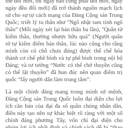
thể đổi mới, thì ngày nào cũng phải đổi mới, ngày
ngày đều đổi mới) đã trở thành nguồn mạch lịch
sử cho sự tự cách mạng của Đảng Cộng sản Trung
Quốc; triết lý tu thân như "Ngô nhật tam tỉnh ngô
thân” (Mỗi ngày xét lại bản thân ba lần), "Quân tử
kiểm thân, thường nhược hữu quá” (Người quân
tử tự kiểm điểm bản thân, lúc nào cũng cho rằng
mình còn có chỗ chưa đúng) được thể chế hóa
thành cơ chế phê bình và tự phê bình trong nội bộ
Đảng; và tư tưởng “Nước có thể chở thuyền cũng
có thể lật thuyền” đã hun đúc nên quan điểm trị
quốc “lấy người dân làm trung tâm”.
Là một chính đảng mang trong mình sứ mệnh,
Đảng Cộng sản Trung Quốc luôn đại diện cho lợi
ích căn bản của đại đa số quần chúng nhân dân,
điều này tạo nên sự khác biệt rõ ràng với một số
chính đảng phương Tây, vốn chỉ đại diện cho
nhóm lợi ích nhất định và chính sách dễ bị “thao