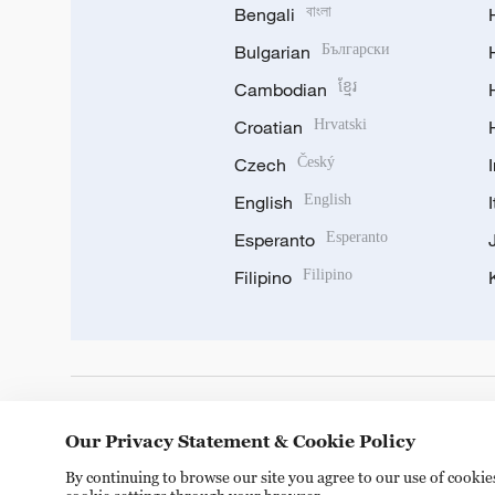
Bengali
বাংলা
Bulgarian
Български
Cambodian
ខ្មែរ
Croatian
Hrvatski
Czech
Český
English
English
Esperanto
Esperanto
Filipino
Filipino
DOWNLOAD OUR APP
Our Privacy Statement & Cookie Policy
By continuing to browse our site you agree to our use of cooki