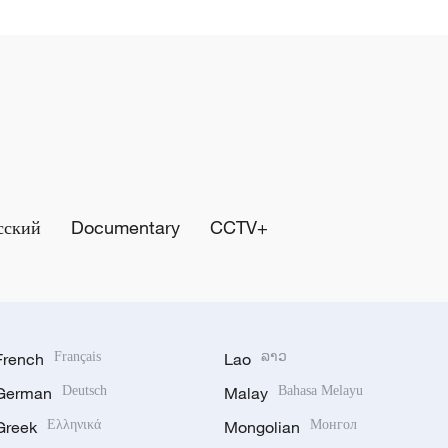
сский
Documentary
CCTV+
French
Français
Lao
ລາວ
German
Deutsch
Malay
Bahasa Melayu
Greek
Ελληνικά
Mongolian
Монгол