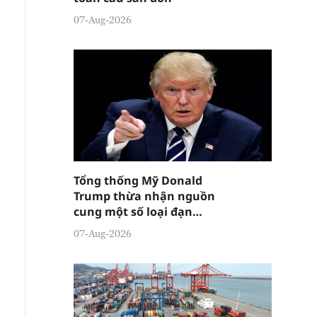
07-Aug-2026
Tổng thống Mỹ Donald
Trump thừa nhận nguồn
cung một số loại đạn
dược đang "tương đối
07-Aug-2026
căng thẳng"