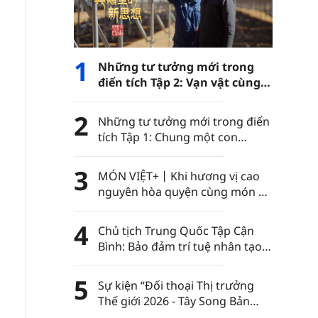
1
Những tư tưởng mới trong
điển tích Tập 2: Vạn vật cùng
phát triển
2
Những tư tưởng mới trong điển
tích Tập 1: Chung một con
đường
3
MÓN VIỆT+丨Khi hương vị cao
nguyên hòa quyện cùng món ăn
Việt Nam……
4
Chủ tịch Trung Quốc Tập Cận
Bình: Bảo đảm trí tuệ nhân tạo
luôn nằm trong sự kiểm soát
của nhân loại
5
Sự kiện “Đối thoại Thị trưởng
Thế giới 2026 - Tây Song Bản
Nạp” diễn ra tại châu tự trị dân