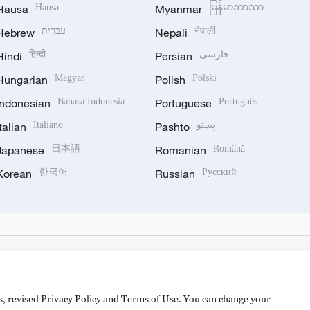
Hausa
Hausa
Myanmar
မြန်မာဘာသာ
Hebrew
עברית
Nepali
नेपाली
Hindi
हिन्दी
Persian
فارسی
Hungarian
Magyar
Polish
Polski
Indonesian
Bahasa Indonesia
Portuguese
Português
Italian
Italiano
Pashto
پښتو
Japanese
日本語
Romanian
Română
Korean
한국어
Russian
Русский
es, revised Privacy Policy and Terms of Use. You can change your