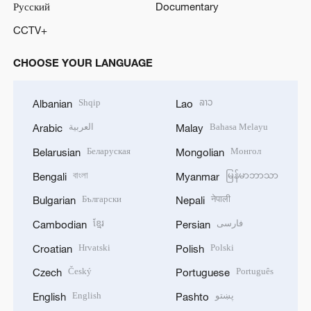
Русский
Documentary
CCTV+
CHOOSE YOUR LANGUAGE
Shqip
ລາວ
Albanian
Lao
العربية
Bahasa Melayu
Arabic
Malay
Беларуская
Монгол
Belarusian
Mongolian
বাংলা
မြန်မာဘာသာ
Bengali
Myanmar
Български
नेपाली
Bulgarian
Nepali
ខ្មែរ
فارسی
Cambodian
Persian
Hrvatski
Polski
Croatian
Polish
Český
Português
Czech
Portuguese
English
پښتو
English
Pashto