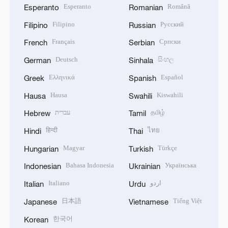
Esperanto
Română
Esperanto
Romanian
Filipino
Русский
Filipino
Russian
Français
Српски
French
Serbian
Deutsch
සිංහල
German
Sinhala
Ελληνικά
Español
Greek
Spanish
Hausa
Kiswahili
Hausa
Swahili
עברית
தமிழ்
Hebrew
Tamil
हिन्दी
ไทย
Hindi
Thai
Magyar
Türkçe
Hungarian
Turkish
Bahasa Indonesia
Українська
Indonesian
Ukrainian
Italiano
اردو
Italian
Urdu
日本語
Tiếng Việt
Japanese
Vietnamese
한국어
Korean